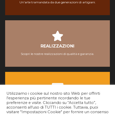
Un'arte tramandata da due generazioni di artigiani.
Scopri
REALIZZAZIONI
REALIZZAZIONI
Scopri le nostre realizzazioni di qualità e garanzia.
Scopri
Utilizziamo i cookie sul nostro sito Web per offrirti
CONTATTI
CONTATTI
l'esperienza più pertinente ricordando le tue
preferenze e visite. Cliccando su “Accetta tutto”,
Per qualsiasi informazione siamo a tua disposizione.
Vai
acconsenti all'uso di TUTTI i cookie. Tuttavia, puoi
visitare "Impostazioni Cookie" per fornire un consenso