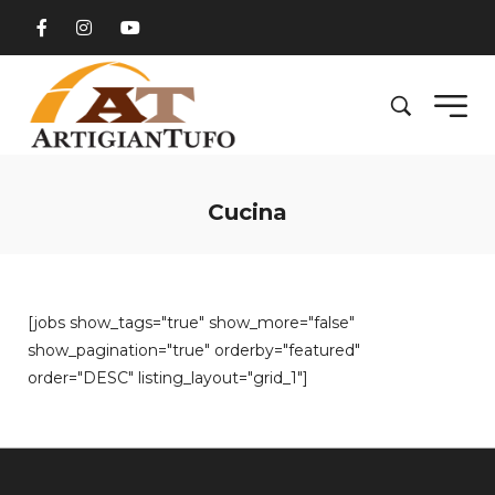
Cucina
[jobs show_tags="true" show_more="false"
show_pagination="true" orderby="featured"
order="DESC" listing_layout="grid_1"]