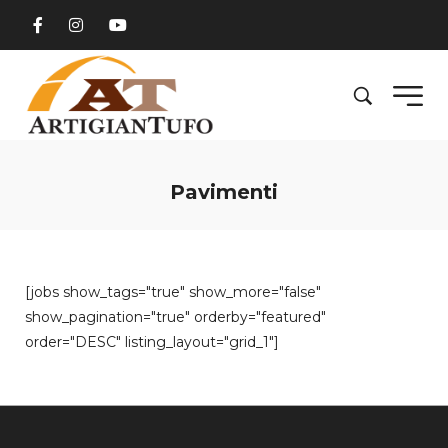
Pavimenti
[jobs show_tags="true" show_more="false"
show_pagination="true" orderby="featured"
order="DESC" listing_layout="grid_1"]