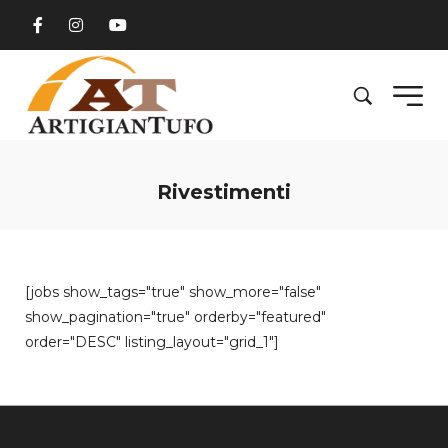
Rivestimenti
[jobs show_tags="true" show_more="false"
show_pagination="true" orderby="featured"
order="DESC" listing_layout="grid_1"]