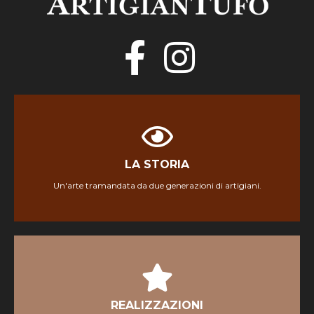
LA STORIA
LA STORIA
Un'arte tramandata da due generazioni di artigiani.
Scopri
REALIZZAZIONI
REALIZZAZIONI